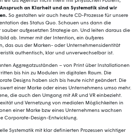
Anspruch an Klarheit und an Systematik sind wir
ben.
So gestalten wir auch heute CD-Prozesse für unsere
ntation des Status Quo. Schauen uns dann die
 sauber aufgesetzten Strategie an. Und leiten daraus die
lbild ab. Immer mit der Intention, ein äußeres
ln, das aus der Marken- oder Unternehmensidentität
eristik authentisch, klar und unverwechselbar ist.
vanten Aggregatzuständen – von Print über Installationen
itten bis hin zu Modulen im digitalen Raum. Die
rate Designs haben sich bis heute nicht geändert. Die
iswert einer Marke oder eines Unternehmens umso mehr.
bene, die auch den Umgang mit AR und VR einbezieht.
xität und Vernetzung von medialen Möglichkeiten in
sionen einer Marke bzw eines Unternehmens wachsen
ie Corporate-Design-Entwicklung.
elle Systematik mit klar definierten Prozessen wichtiger