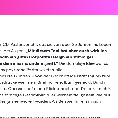
 CD-Poster spricht, das sie von über 25 Jahren ins Leben
h ihre Augen:
„Mit diesem Tool hat aber auch wirklich
halb ein gutes Corporate Design ein stimmiges
i dem eins ins andere greift.“
Die damalige Idee war so
as physische Poster wurden alle
es Neukunden – von der Geschäftsausstattung bis zum
 Ausdrucke wie in ein Briefmarkenalbum gesteckt. Durch
tus Quo war auf einen Blick schnell klar: Da passt nichts
stimmige Gesamtbild aller Werbemittel gestellt, die auf
signs entwickelt wurden. Als Beispiel für ein in sich
n wir als Agentur nicht mehr mit physischen Postern,